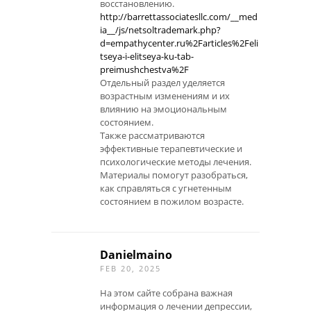
восстановлению.
http://barrettassociatesllc.com/__med
ia__/js/netsoltrademark.php?
d=empathycenter.ru%2Farticles%2Feli
tseya-i-elitseya-ku-tab-
preimushchestva%2F
Отдельный раздел уделяется
возрастным изменениям и их
влиянию на эмоциональным
состоянием.
Также рассматриваются
эффективные терапевтические и
психологические методы лечения.
Материалы помогут разобраться,
как справляться с угнетенным
состоянием в пожилом возрасте.
Danielmaino
FEB 20, 2025
На этом сайте собрана важная
информация о лечении депрессии,