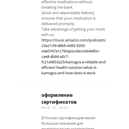
effective medications without
breaking the bank.
Quick and dependable delivery
ensures that your medication is
delivered promptly.
Take advantage of getting your meds
with us.
https://music.amazon.com/podcasts/
23a21cf4-48b6-4d82-9292-
e4e0747a1c79/episodes/ed444fa1-
cae8-4b84-a0c7-
fc21e9653a25/kamagra-a-reliable-and-
efficient-health-solution-what-is-
kamagra-and-how-does-it-work
оформление
сертификатов
MAR 10, 2025
В России сертификация имеет
большое значение для
подтверждения соответствия