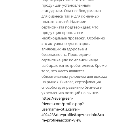
продукции установленным
стандартам. Она необходима как
для бизнеса, так и для конечных
пользователей. Наличие
сертификата подтверждает, что
продукция прошла все
необходимые проверки. Особенно
это актуально для товаров,
влияющих на здоровье и
безопасность. Прошедшие
сертификацию компании чаще
выбираются потребителями. Кроме
того, это часто является
обязательным условием для выхода
на рынок. В итоге, сертификация
способствует развитию бизнеса и
укреплению позиций на рынке.
https://evergreen-
friends.com/profile.php?
username=otis.carrell-
402423&do=profile&op=userinfo&co
m=profile&action=view