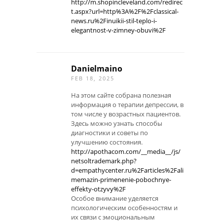
http://m.shopincleveland.com/redirec
t.aspx?url=http%3A%2F%2Fclassical-
news.ru%2Finuikii-stil-teplo-i-
elegantnost-v-zimney-obuvi%2F
Danielmaino
FEB 18, 2025
На этом сайте собрана полезная
информация о терапии депрессии, в
том числе у возрастных пациентов.
Здесь можно узнать способы
диагностики и советы по
улучшению состояния.
http://apothacom.com/__media__/js/
netsoltrademark.php?
d=empathycenter.ru%2Farticles%2Fali
memazin-primenenie-pobochnye-
effekty-otzyvy%2F
Особое внимание уделяется
психологическим особенностям и
их связи с эмоциональным