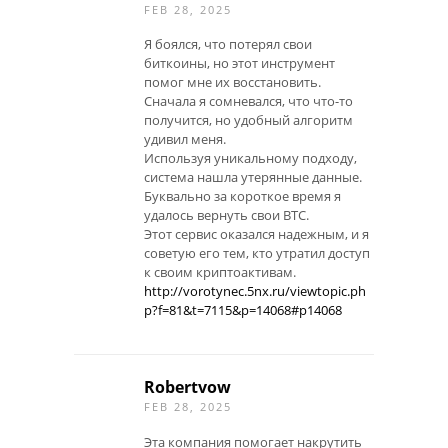
FEB 28, 2025
Я боялся, что потерял свои
биткоины, но этот инструмент
помог мне их восстановить.
Сначала я сомневался, что что-то
получится, но удобный алгоритм
удивил меня.
Используя уникальному подходу,
система нашла утерянные данные.
Буквально за короткое время я
удалось вернуть свои BTC.
Этот сервис оказался надежным, и я
советую его тем, кто утратил доступ
к своим криптоактивам.
http://vorotynec.5nx.ru/viewtopic.ph
p?f=81&t=7115&p=14068#p14068
Robertvow
FEB 28, 2025
Эта компания помогает накрутить