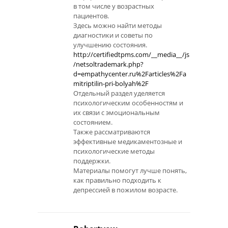
в том числе у возрастных
пациентов.
Здесь можно найти методы
диагностики и советы по
улучшению состояния.
http://certifiedtpms.com/__media__/js
/netsoltrademark.php?
d=empathycenter.ru%2Farticles%2Fa
mitriptilin-pri-bolyah%2F
Отдельный раздел уделяется
психологическим особенностям и
их связи с эмоциональным
состоянием.
Также рассматриваются
эффективные медикаментозные и
психологические методы
поддержки.
Материалы помогут лучше понять,
как правильно подходить к
депрессией в пожилом возрасте.